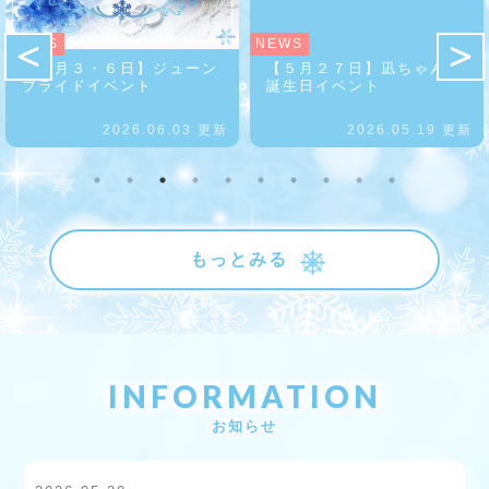
NEWS
NEWS
【６月３・６日】ジューン
【５月２７日】凪ちゃんお
ブライドイベント
誕生日イベント
2026.06.03 更新
2026.05.19 更新
もっとみる
INFORMATION
お知らせ